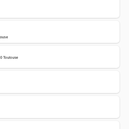
louse
00 Toulouse