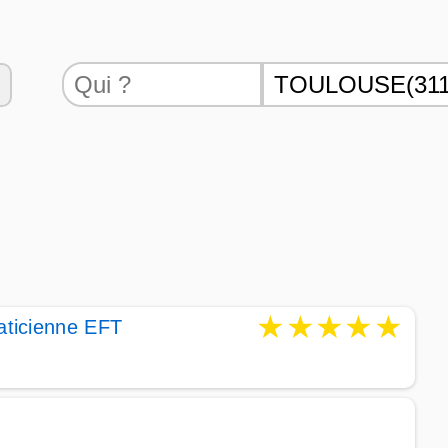
★
★
★
★
★
aticienne EFT