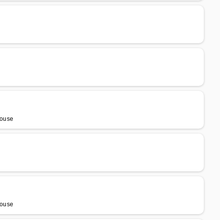
louse
louse