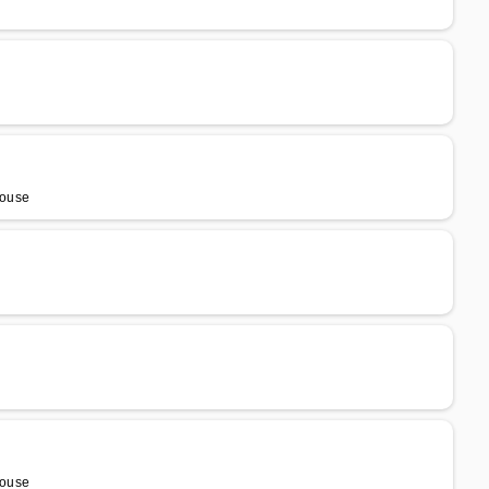
louse
louse