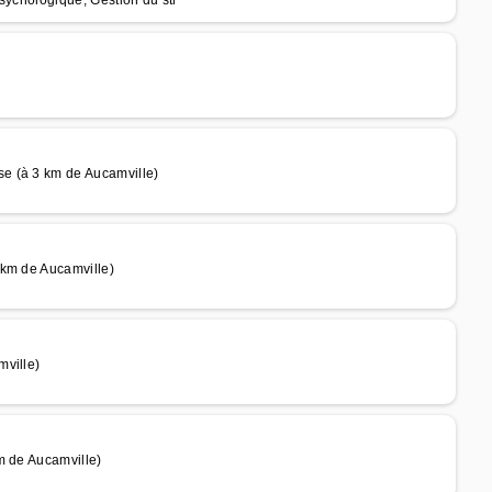
sychologique, Gestion du str
e (à 3 km de Aucamville)
 km de Aucamville)
mville)
m de Aucamville)