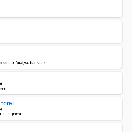
ementale, Analyse transaction
e)
nest
porel
e)
 Castelginest