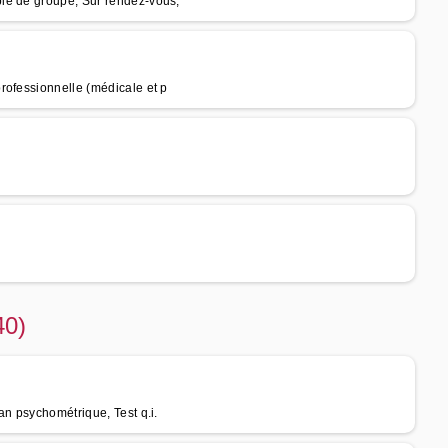
ie de groupe, Sur rendez-vous,
rofessionnelle (médicale et p
40)
an psychométrique, Test q.i.