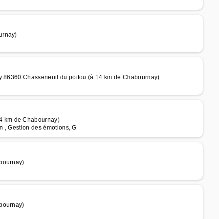
urnay)
ry 86360 Chasseneuil du poitou (à 14 km de Chabournay)
4 km de Chabournay)
en , Gestion des émotions, G
abournay)
abournay)