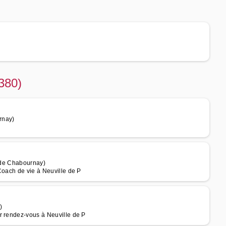
380)
rnay)
m de Chabournay)
Coach de vie à Neuville de P
)
r rendez-vous à Neuville de P