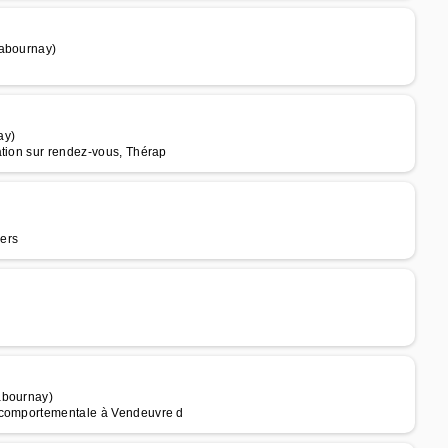
habournay)
ay)
ation sur rendez-vous, Thérap
iers
abournay)
t comportementale à Vendeuvre d