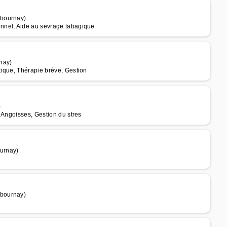
abournay)
nnel, Aide au sevrage tabagique
nay)
ique, Thérapie brève, Gestion
)
 Angoisses, Gestion du stres
urnay)
abournay)