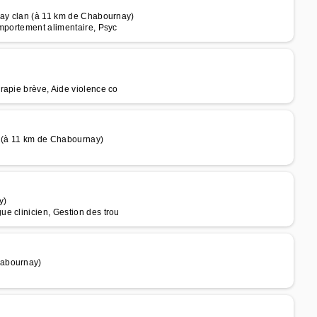
nay clan (à 11 km de Chabournay)
omportement alimentaire, Psyc
rapie brève, Aide violence co
 (à 11 km de Chabournay)
y)
e clinicien, Gestion des trou
habournay)