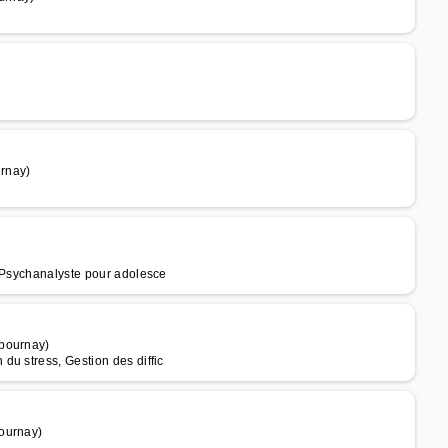
rnay)
, Psychanalyste pour adolesce
abournay)
u stress, Gestion des diffic
ournay)