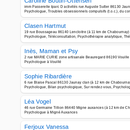
Caroline Boutin-Ottensen
imm Passerelle Iparc D activités rue Auguste Sutter 86130 Jau
Psychologue, Troubles obsessionnels compulsifs (t.o.c.), du c
Clasen Hartmut
19 rue Boussageau 86140 Lencloitre (à 11 km de Chabournay)
Psychologue, Téléconsultation, Psychothérapie analytique, Thé
Inès, Maman et Psy
2 rue MARIE CURIE zone artisanale Beauregard 86190 Vouille
Psychologue à Vouillé
Sophie Ribardière
6 rue Blaise Pascal 86130 Jaunay clan (à 12 km de Chabourna
Psychologue, Bilan psychologique, Sur rendez-vous, Psychologu
Léa Vogel
46 rue Germaine Tillion 86440 Migne auxances (à 12 km de C
Psychologue à Migné Auxances
Ferjoux Vanessa