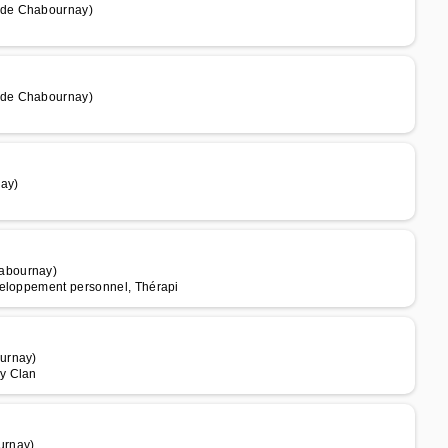
 de Chabournay)
 de Chabournay)
ay)
abournay)
veloppement personnel, Thérapi
urnay)
y Clan
urnay)