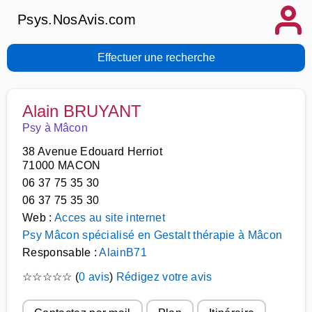
Psys.NosAvis.com
Effectuer une recherche
Alain BRUYANT
Psy à Mâcon
38 Avenue Edouard Herriot
71000 MACON
06 37 75 35 30
06 37 75 35 30
Web :
Acces au site internet
Psy Mâcon spécialisé en Gestalt thérapie à Mâcon
Responsable :
AlainB71
☆
☆
☆
☆
☆
(
0 avis
)
Rédigez votre avis