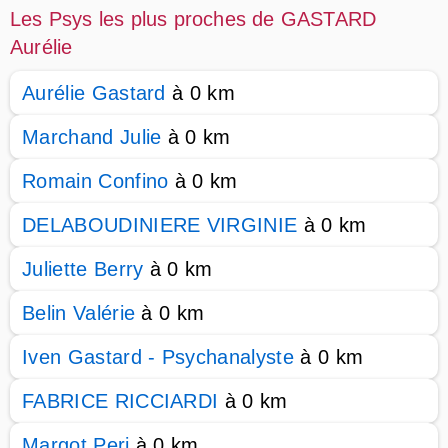
Les Psys les plus proches de GASTARD
Aurélie
Aurélie Gastard
à 0 km
Marchand Julie
à 0 km
Romain Confino
à 0 km
DELABOUDINIERE VIRGINIE
à 0 km
Juliette Berry
à 0 km
Belin Valérie
à 0 km
Iven Gastard - Psychanalyste
à 0 km
FABRICE RICCIARDI
à 0 km
Margot Peri
à 0 km