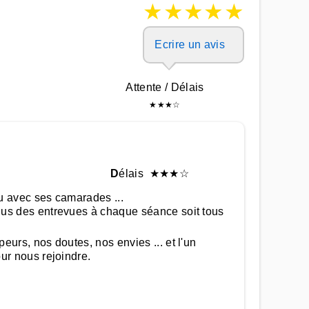
★
★
★
★
★
Ecrire un avis
Attente / Délais
★
★
★
☆
D
élais
★
★
★
☆
u avec ses camarades ...
lus des entrevues à chaque séance soit tous
rs, nos doutes, nos envies ... et l'un
ur nous rejoindre.