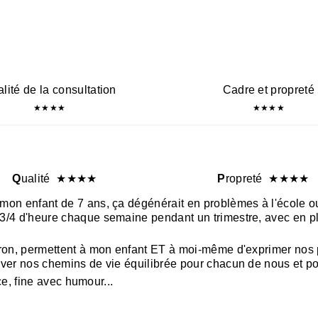
lité de la consultation
Cadre et propreté
★
★
★
★
★
★
★
★
Q
ualité
★
★
★
★
P
ropreté
★
★
★
★
on enfant de 7 ans, ça dégénérait en problèmes à l'école o
3/4 d'heure chaque semaine pendant un trimestre, avec en p
n, permettent à mon enfant ET à moi-même d'exprimer nos peu
ver nos chemins de vie équilibrée pour chacun de nous et po
ce, fine avec humour...