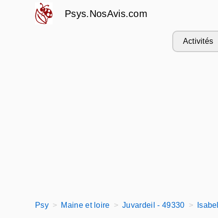
Psys.NosAvis.com
Activités
Psy
Maine et loire
Juvardeil - 49330
Isabe