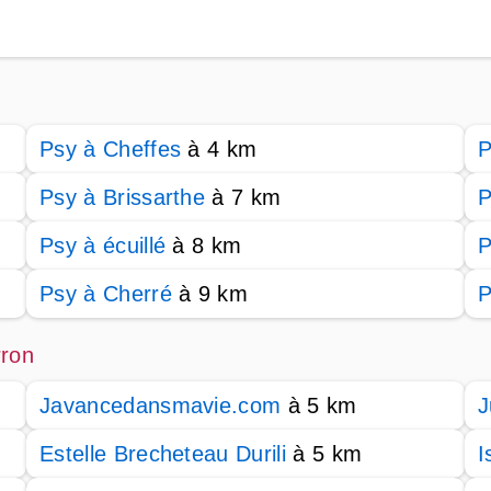
Psy à Cheffes
à 4 km
P
Psy à Brissarthe
à 7 km
P
Psy à écuillé
à 8 km
P
Psy à Cherré
à 9 km
P
rron
Javancedansmavie.com
à 5 km
J
Estelle Brecheteau Durili
à 5 km
I