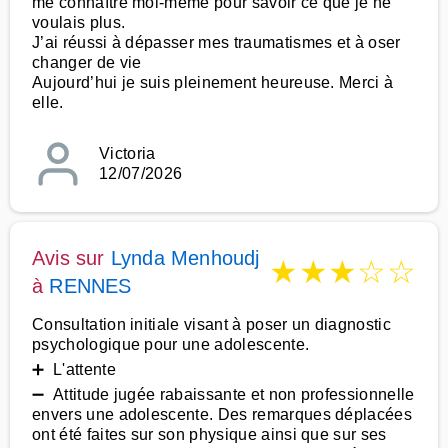
me connaître moi-même pour savoir ce que je ne
voulais plus.
J’ai réussi à dépasser mes traumatismes et à oser
changer de vie
Aujourd’hui je suis pleinement heureuse. Merci à
elle.
Victoria
12/07/2026
Avis sur
Lynda Menhoudj
★
★
★
☆
☆
à
RENNES
Consultation initiale visant à poser un diagnostic
psychologique pour une adolescente.
➕ L'attente
➖ Attitude jugée rabaissante et non professionnelle
envers une adolescente. Des remarques déplacées
ont été faites sur son physique ainsi que sur ses