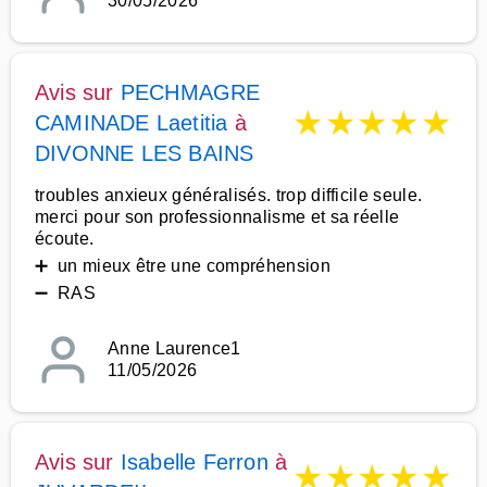
30/05/2026
Avis sur
PECHMAGRE
★
★
★
★
★
CAMINADE Laetitia
à
DIVONNE LES BAINS
troubles anxieux généralisés. trop difficile seule.
merci pour son professionnalisme et sa réelle
écoute.
➕ un mieux être une compréhension
➖ RAS
Anne Laurence1
11/05/2026
Avis sur
Isabelle Ferron
à
★
★
★
★
★