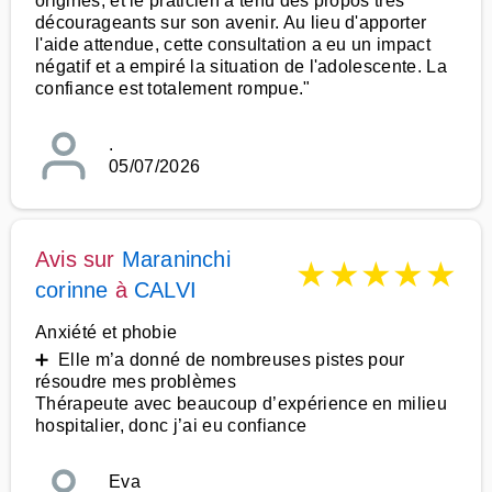
origines, et le praticien a tenu des propos très
décourageants sur son avenir. Au lieu d'apporter
l'aide attendue, cette consultation a eu un impact
négatif et a empiré la situation de l'adolescente. La
confiance est totalement rompue."
.
05/07/2026
Avis sur
Maraninchi
★
★
★
★
★
corinne
à
CALVI
Anxiété et phobie
➕ Elle m’a donné de nombreuses pistes pour
résoudre mes problèmes
Thérapeute avec beaucoup d’expérience en milieu
hospitalier, donc j’ai eu confiance
Eva