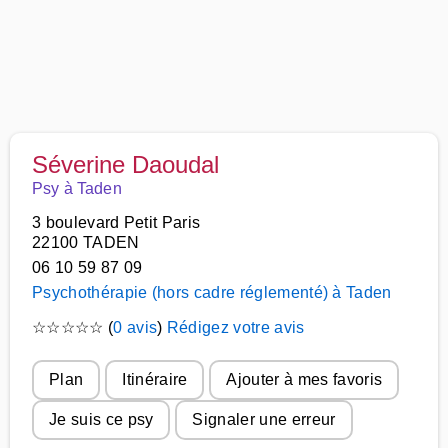
Séverine Daoudal
Psy à Taden
3 boulevard Petit Paris
22100 TADEN
06 10 59 87 09
Psychothérapie (hors cadre réglementé) à Taden
☆
☆
☆
☆
☆
(
0 avis
)
Rédigez votre avis
Plan
Itinéraire
Ajouter à mes favoris
Je suis ce psy
Signaler une erreur