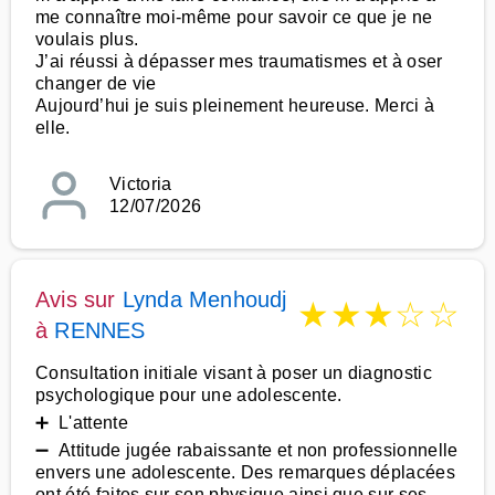
me connaître moi-même pour savoir ce que je ne
voulais plus.
J’ai réussi à dépasser mes traumatismes et à oser
changer de vie
Aujourd’hui je suis pleinement heureuse. Merci à
elle.
Victoria
12/07/2026
Avis sur
Lynda Menhoudj
★
★
★
☆
☆
à
RENNES
Consultation initiale visant à poser un diagnostic
psychologique pour une adolescente.
➕ L'attente
➖ Attitude jugée rabaissante et non professionnelle
envers une adolescente. Des remarques déplacées
ont été faites sur son physique ainsi que sur ses