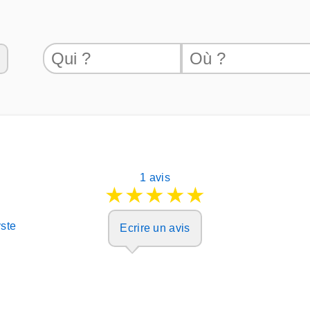
1 avis
★
★
★
★
★
ste
Ecrire un avis