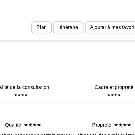
Plan
Itinéraire
Ajouter à mes favori
lité de la consultation
Cadre et propreté
★
★
★
★
★
★
★
★
Q
ualité
★
★
★
★
P
ropreté
★
★
★
★