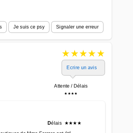
s
Je suis ce psy
Signaler une erreur
★
★
★
★
★
Ecrire un avis
Attente / Délais
★
★
★
★
D
élais
★
★
★
★