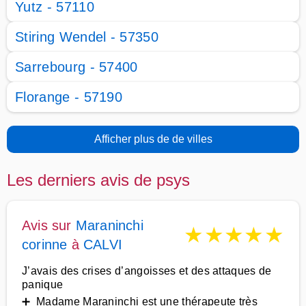
Yutz - 57110
Stiring Wendel - 57350
Sarrebourg - 57400
Florange - 57190
Afficher plus de de villes
Les derniers avis de psys
Avis sur
Maraninchi
★
★
★
★
★
corinne
à
CALVI
J’avais des crises d’angoisses et des attaques de
panique
➕ Madame Maraninchi est une thérapeute très