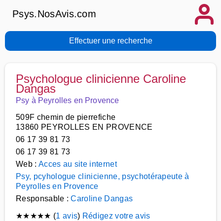
Psys.NosAvis.com
Effectuer une recherche
Psychologue clinicienne Caroline
Dangas
Psy à Peyrolles en Provence
509F chemin de pierrefiche
13860 PEYROLLES EN PROVENCE
06 17 39 81 73
06 17 39 81 73
Web :
Acces au site internet
Psy, pcyhologue clinicienne, psychotérapeute à
Peyrolles en Provence
Responsable :
Caroline Dangas
★
★
★
★
★
(
1 avis
)
Rédigez votre avis