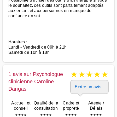
Possibilité d'utiliser des outils d'art thérapie si vous
le souhaitez, ces outils sont parfaitement adaptés
aux enfant et aux personnes en manque de
confiance en soi.
Horaires :
Lundi - Vendredi de 09h à 21h
Samedi de 10h à 18h
★
★
★
★
★
1 avis sur Psychologue
clinicienne Caroline
Ecrire un avis
Dangas
Accueil et
Qualité de la
Cadre et
Attente /
conseil
consultation
propreté
Délais
★
★
★
★
★
★
★
★
★
★
★
★
★
★
★
★