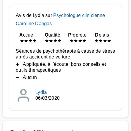
Avis de Lydia sur
Psychologue clinicienne
Caroline Dangas
A
ccueil
Q
ualité
P
ropreté
D
élais
★
★
★
★
★
★
★
★
★
★
★
★
★
★
★
★
Séances de psychothérapie à cause de stress
après accident de voiture
➕ Appliquée, à l'écoute, bons conseils et
outils thérapeutiques
➖ Aucun
Lydia
06/03/2020