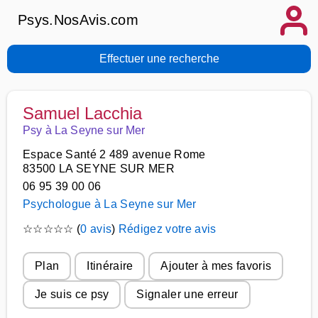
Psys.NosAvis.com
Effectuer une recherche
Samuel Lacchia
Psy à La Seyne sur Mer
Espace Santé 2 489 avenue Rome
83500 LA SEYNE SUR MER
06 95 39 00 06
Psychologue à La Seyne sur Mer
☆
☆
☆
☆
☆
(
0 avis
)
Rédigez votre avis
Plan
Itinéraire
Ajouter à mes favoris
Je suis ce psy
Signaler une erreur