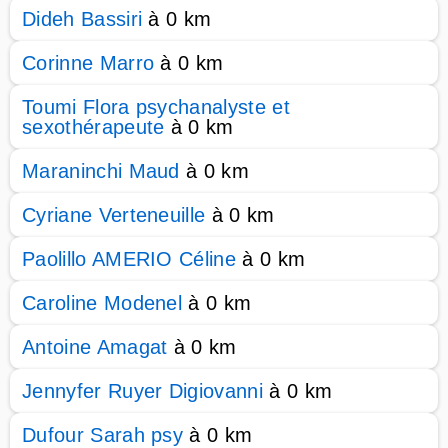
Dideh Bassiri
à 0 km
Corinne Marro
à 0 km
Toumi Flora psychanalyste et
sexothérapeute
à 0 km
Maraninchi Maud
à 0 km
Cyriane Verteneuille
à 0 km
Paolillo AMERIO Céline
à 0 km
Caroline Modenel
à 0 km
Antoine Amagat
à 0 km
Jennyfer Ruyer Digiovanni
à 0 km
Dufour Sarah psy
à 0 km