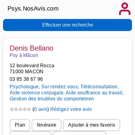
Psys.NosAvis.com
Effectuer une recherche
Denis Bellano
Psy à Mâcon
12 boulevard Rocca
71000 MACON
03 85 38 67 96
Psychologue, Sur rendez vous, Téléconsultation,
Aide violence conjugale, Aide souffrance au travail,
Gestion des troubles du comportemen
☆
☆
☆
☆
☆
(
0 avis
)
Rédigez votre avis
Plan
Itinéraire
Ajouter à mes favoris