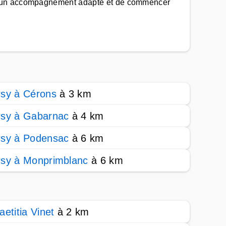
er un accompagnement adapté et de commencer
sy à Cérons
à 3 km
sy à Gabarnac
à 4 km
sy à Podensac
à 6 km
sy à Monprimblanc
à 6 km
aetitia Vinet
à 2 km