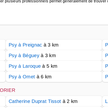
rer plusieurs professionnels permet généralement de trouv
Psy à Preignac
à 3 km
P
Psy à Béguey
à 3 km
P
Psy à Laroque
à 5 km
P
Psy à Omet
à 6 km
P
CHORIER
Catherine Duprat Tissot
à 2 km
L